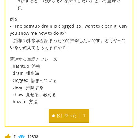
直訳すると「だからそれを掃除したい」という意味で
す。
例文:
- "The bathtub drain is clogged, so I want to clean it. Can
you show me how to do it?"
（浴槽の排水溝が詰まったので掃除したいです。どうやって
やるか教えてもらえますか？）
関連する単語とフレーズ:
- bathtub: 浴槽
- drain: 排水溝
- clogged: 詰まっている
- clean: 掃除する
- show: 見せる、教える
- how to: 方法
役に立った
1
7
19358