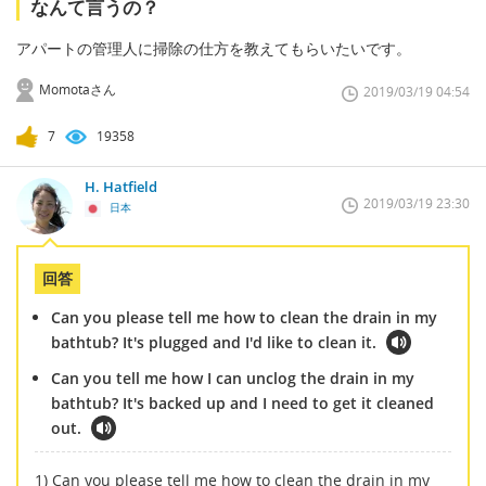
なんて言うの？
アパートの管理人に掃除の仕方を教えてもらいたいです。
Momotaさん
2019/03/19 04:54
7
19358
H. Hatfield
2019/03/19 23:30
日本
回答
Can you please tell me how to clean the drain in my
bathtub? It's plugged and I'd like to clean it.
Can you tell me how I can unclog the drain in my
bathtub? It's backed up and I need to get it cleaned
out.
1) Can you please tell me how to clean the drain in my