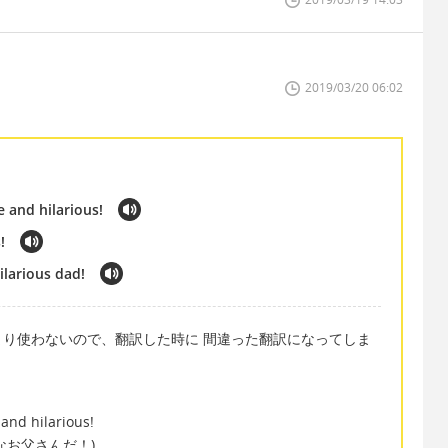
2019/03/20 06:02
 and hilarious!
!
ilarious dad!
り使わないので、翻訳した時に 間違った翻訳になってしま
and hilarious!
なお父さんだ！)