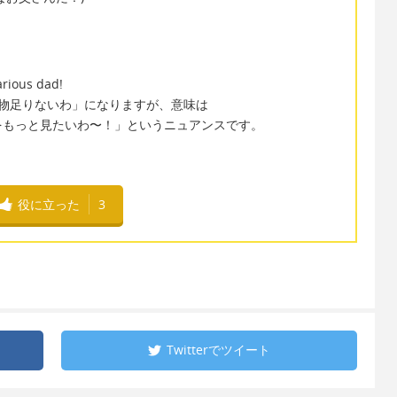
arious dad!
 物足りないわ」になりますが、意味は
をもっと見たいわ〜！」というニュアンスです。
役に立った
3
Twitterで
ツイート