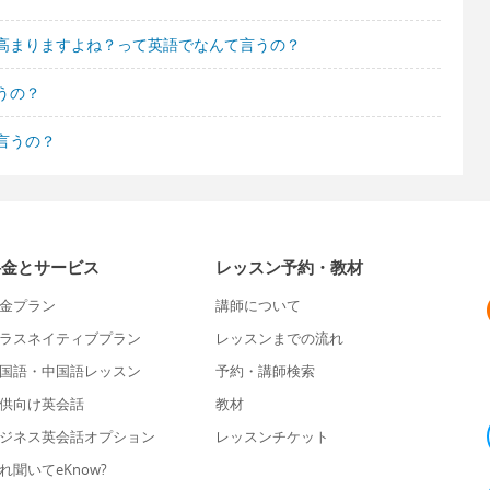
高まりますよね？って英語でなんて言うの？
うの？
言うの？
料金とサービス
レッスン予約・教材
金プラン
講師について
ラスネイティブプラン
レッスンまでの流れ
国語・中国語レッスン
予約・講師検索
供向け英会話
教材
ジネス英会話オプション
レッスンチケット
れ聞いてeKnow?