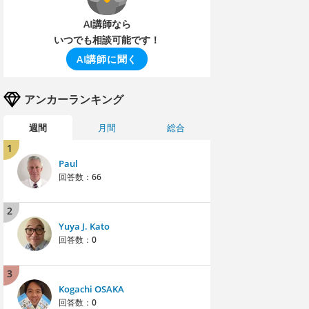
AI講師なら
いつでも相談可能です！
AI講師に聞く
アンカーランキング
週間
月間
総合
1
Paul
回答数：
66
2
Yuya J. Kato
回答数：
0
3
Kogachi OSAKA
回答数：
0