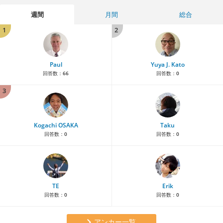
週間
月間
総合
1
2
Paul
Yuya J. Kato
回答数：
66
回答数：
0
3
Kogachi OSAKA
Taku
回答数：
0
回答数：
0
TE
Erik
回答数：
0
回答数：
0
アンカー一覧