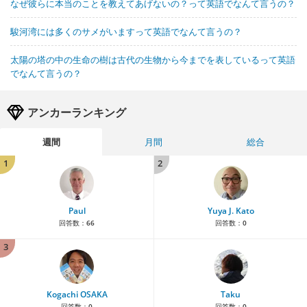
なぜ彼らに本当のことを教えてあげないの？って英語でなんて言うの？
駿河湾には多くのサメがいますって英語でなんて言うの？
太陽の塔の中の生命の樹は古代の生物から今までを表しているって英語
でなんて言うの？
アンカーランキング
週間
月間
総合
1
2
Paul
Yuya J. Kato
回答数：
66
回答数：
0
3
Kogachi OSAKA
Taku
回答数：
0
回答数：
0