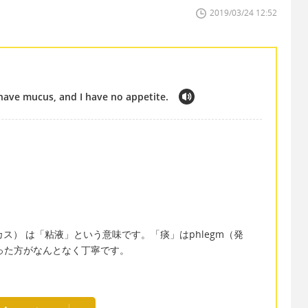
2019/03/24 12:52
I have mucus, and I have no appetite.
：ミューカス） は「粘液」という意味です。「痰」はphlegm（発
言った方がなんとなく丁寧です。