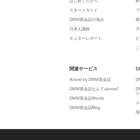
はじめての方へ
料
スタートガイド
プ
DMM英会話の強み
韓
日本人講師
子
モニターレポート
ビ
こ
関連サービス
iKnow! by DMM英会話
D
DMM英会話なんてuknow?
D
り
DMM英会話Words
メ
DMM英会話Blog
採