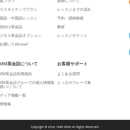
金プラン
講師について
ラスネイティブプラン
レッスンまでの流れ
国語・中国語レッスン
予約・講師検索
供向け英会話
教材
ジネス英会話オプション
レッスンチケット
れ聞いてeKnow?
DMM英会話について
お客様サポート
MM英会話利用規約
よくある質問
MM英会話グループの個人情報取
とっさのフレーズ集
扱いについて
ディア掲載一覧
用情報
Copyright © since 1998 DMM All Rights Reserved.