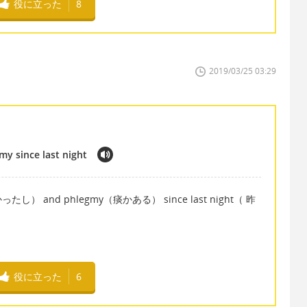
役に立った
8
2019/03/25 03:29
y since last night
かったし） and phlegmy（痰かある） since last night（ 昨
役に立った
6