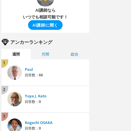
AI講師なら
いつでも相談可能です！
AI講師に聞く
アンカーランキング
週間
月間
総合
1
Paul
回答数：
66
2
Yuya J. Kato
回答数：
0
3
Kogachi OSAKA
回答数：
0