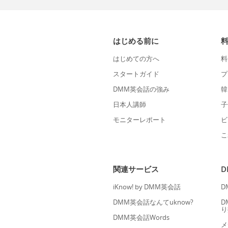
はじめる前に
はじめての方へ
料
スタートガイド
プ
DMM英会話の強み
韓
日本人講師
子
モニターレポート
ビ
こ
関連サービス
iKnow! by DMM英会話
D
DMM英会話なんてuknow?
D
り
DMM英会話Words
メ