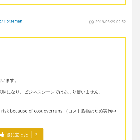
st / Horseman
2019/03/29 02:52
言います。
いう意味になり、ビジネスシーンではあまり使いません。
 is at risk because of cost overruns （コスト膨張のため実施中
役に立った
7