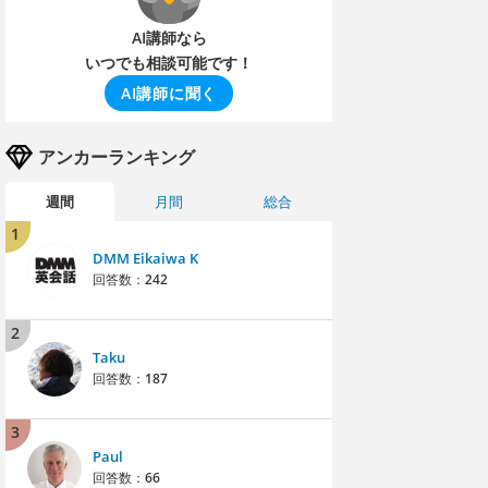
AI講師なら
いつでも相談可能です！
AI講師に聞く
アンカーランキング
週間
月間
総合
1
DMM Eikaiwa K
回答数：
242
2
Taku
回答数：
187
3
Paul
回答数：
66