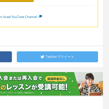
ian Israel YouTube Channel
Twitterで
ツイート