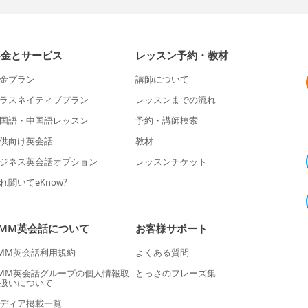
料金とサービス
レッスン予約・教材
金プラン
講師について
ラスネイティブプラン
レッスンまでの流れ
国語・中国語レッスン
予約・講師検索
供向け英会話
教材
ジネス英会話オプション
レッスンチケット
れ聞いてeKnow?
DMM英会話について
お客様サポート
MM英会話利用規約
よくある質問
MM英会話グループの個人情報取
とっさのフレーズ集
扱いについて
ディア掲載一覧