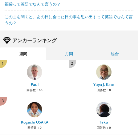
福袋って英語でなんて言うの？
この曲を聞くと、あの日に会った日の事を思い出すって英語でなんて言
うの？
アンカーランキング
週間
月間
総合
1
2
Paul
Yuya J. Kato
回答数：
66
回答数：
0
3
Kogachi OSAKA
Taku
回答数：
0
回答数：
0