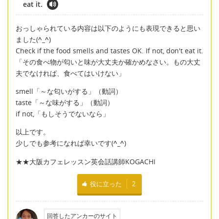
eat it.
おっしゃられている内容は以下のようにも表現できると思い
ました(
^_^
)
Check if the food smells and tastes OK. If not, don't eat it.
「その食べ物が匂いと味が大丈夫か確かめなさい。もの大丈
夫でなければ、食べてはいけない」
smell「～な匂いがする」（動詞）
taste「～な味がする」（動詞）
if not,「もしそうでないなら」
以上です。
少しでも参考になれば幸いです(
^_^
)
★★大阪カフェレッスン英会話講師KOGACHI
役に立った
2
回答したアンカーのサイト