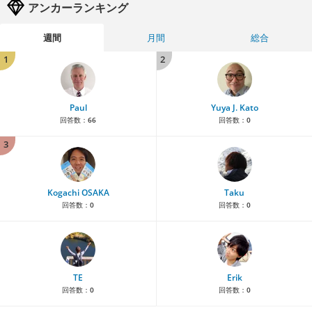
アンカーランキング
週間
月間
総合
1
2
Paul
Yuya J. Kato
回答数：
66
回答数：
0
3
Kogachi OSAKA
Taku
回答数：
0
回答数：
0
TE
Erik
回答数：
0
回答数：
0