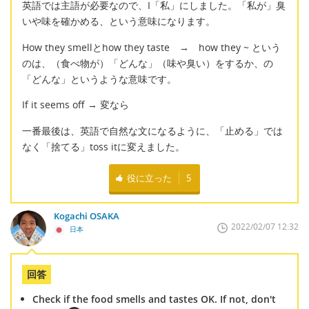
英語では主語が必要なので、I「私」にしました。「私が」臭
いや味を確かめる、という意味になります。
How they smellとhow they taste → how they ~ という
のは、（食べ物が）「どんな」（味や臭い）をするか、の
「どんな」というような意味です。
If it seems off → 変なら
一番最後は、英語で自然な文になるように、「止める」では
なく「捨てる」toss itに変えました。
役に立った
5
Kogachi OSAKA
2022/02/07 12:32
日本
回答
Check if the food smells and tastes OK. If not, don't