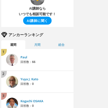
AI講師なら
いつでも相談可能です！
AI講師に聞く
アンカーランキング
週間
月間
総合
1
Paul
回答数：
66
2
Yuya J. Kato
回答数：
0
3
Kogachi OSAKA
回答数：
0