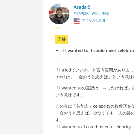
Asada S
英語教師、通訳、翻訳
アメリカ合衆国
回答
If I wanted to, I could meet celebrit
If I triedでいいか、と言う質問がありました。If I
tried は、「会おうと思えば」という
If I wanted toの直訳は「～し
いう意味です。
この分は「芸能人」celebrityの複数形
「会おうと思えば、少なくても一人の芸
す。
If I wanted to, I could meet a celebrity.