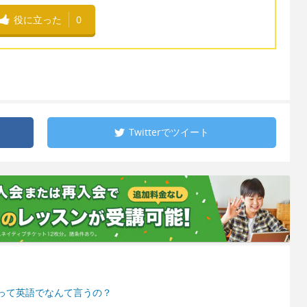
役に立った
0
Twitterで
ツイート
って英語でなんて言うの？