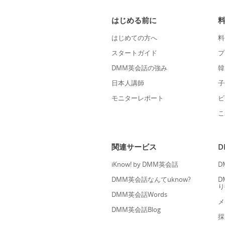
はじめる前に
はじめての方へ
料
スタートガイド
プ
DMM英会話の強み
韓
日本人講師
子
モニターレポート
ビ
こ
関連サービス
iKnow! by DMM英会話
D
DMM英会話なんてuknow?
D
り
DMM英会話Words
メ
DMM英会話Blog
採