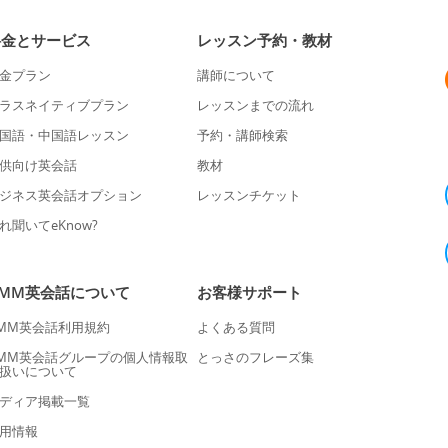
料金とサービス
レッスン予約・教材
金プラン
講師について
ラスネイティブプラン
レッスンまでの流れ
国語・中国語レッスン
予約・講師検索
供向け英会話
教材
ジネス英会話オプション
レッスンチケット
れ聞いてeKnow?
DMM英会話について
お客様サポート
MM英会話利用規約
よくある質問
MM英会話グループの個人情報取
とっさのフレーズ集
扱いについて
ディア掲載一覧
用情報