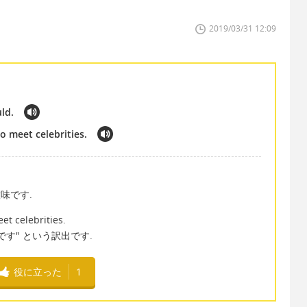
2019/03/31 12:09
uld.
 to meet celebrities.
味です.
meet celebrities.
す" という訳出です.
役に立った
1