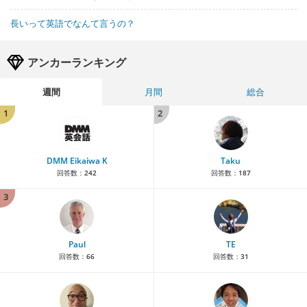
長いって英語でなんて言うの？
アンカーランキング
週間
月間
総合
1
2
DMM Eikaiwa K
Taku
回答数：
242
回答数：
187
3
Paul
TE
回答数：
66
回答数：
31