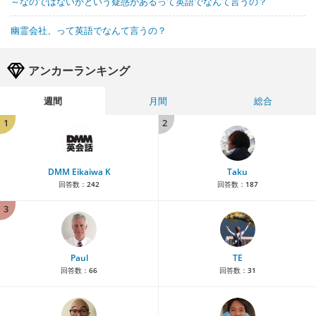
～なのではないかという疑惑があるって英語でなんて言うの？
幽霊会社、って英語でなんて言うの？
アンカーランキング
週間
月間
総合
1
2
DMM Eikaiwa K
Taku
回答数：
242
回答数：
187
3
Paul
TE
回答数：
66
回答数：
31