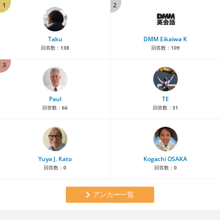
1
2
Taku
DMM Eikaiwa K
回答数：
138
回答数：
109
3
Paul
TE
回答数：
66
回答数：
31
Yuya J. Kato
Kogachi OSAKA
回答数：
0
回答数：
0
アンカー一覧