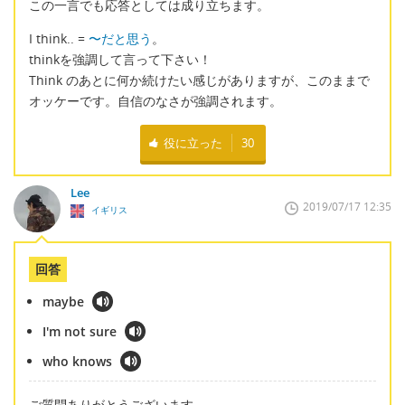
この一言でも応答としては成り立ちます。
I think.. =
〜だと思う
。
thinkを強調して言って下さい！
Think のあとに何か続けたい感じがありますが、このままで
オッケーです。自信のなさが強調されます。
役に立った
30
Lee
2019/07/17 12:35
イギリス
回答
maybe
I'm not sure
who knows
ご質問ありがとうございます。