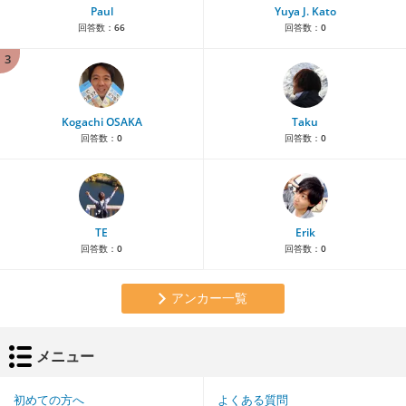
Paul
Yuya J. Kato
回答数：
66
回答数：
0
3
Kogachi OSAKA
Taku
回答数：
0
回答数：
0
TE
Erik
回答数：
0
回答数：
0
アンカー一覧
メニュー
初めての方へ
よくある質問