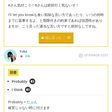
Aさん気付こう！Bさんは絶対行く気ないぞ！
I'll let you knowも食い気味な言い方であったり、いつの何時
までに返事するよ、と期限付きの約束であれば信憑性があり
ますが、こう言った適当な言い方ですと絶対なしですね。
役に立った
49
Yuka
2016/04/26 22:07
日本
回答
Probably
I think
Probably =
たぶん
確実じゃない時に付けます