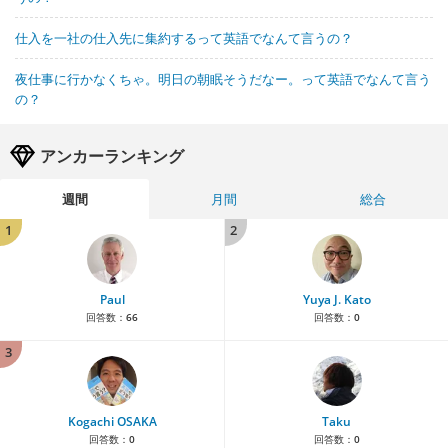
仕入を一社の仕入先に集約するって英語でなんて言うの？
夜仕事に行かなくちゃ。明日の朝眠そうだなー。って英語でなんて言う
の？
アンカーランキング
週間
月間
総合
1
2
Paul
Yuya J. Kato
回答数：
66
回答数：
0
3
Kogachi OSAKA
Taku
回答数：
0
回答数：
0