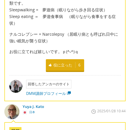
類です。
Sleepwalking = 夢遊病（眠りながら歩き回る症状）
Sleep eating ＝ 夢遊食事病 （眠りながら食事をする症
状）
ナルコレプシー = Narcolepsy （居眠り病とも呼ばれ日中に
強い眠気が襲う症状）
お役に立てれば嬉しいです。ｐ(
^-^
)ｑ
役に立った
6
回答したアンカーのサイト
DMM講師プロフィール
Yuya J. Kato
2025/01/28 10:44
日本