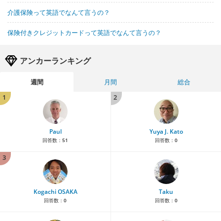
介護保険って英語でなんて言うの？
保険付きクレジットカードって英語でなんて言うの？
アンカーランキング
週間
月間
総合
1
2
Paul
Yuya J. Kato
回答数：
51
回答数：
0
3
Kogachi OSAKA
Taku
回答数：
0
回答数：
0