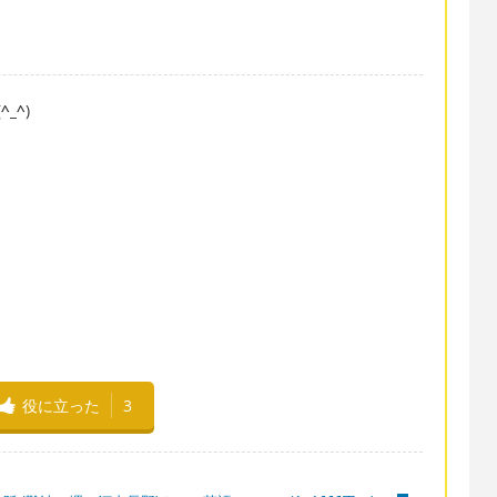
(
^_^
)
役に立った
3