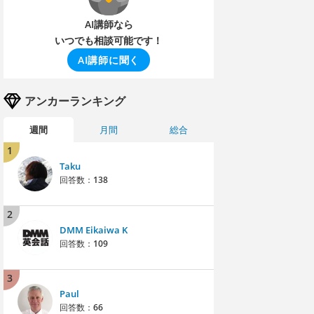
AI講師なら
いつでも相談可能です！
AI講師に聞く
アンカーランキング
週間
月間
総合
1
Taku
回答数：
138
2
DMM Eikaiwa K
回答数：
109
3
Paul
回答数：
66