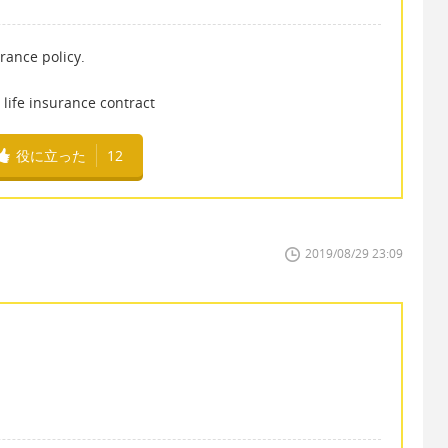
nce policy.
fe insurance contract
役に立った
12
2019/08/29 23:09