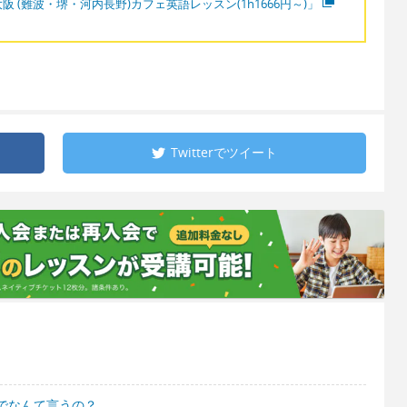
阪 (難波・堺・河内長野)カフェ英語レッスン(1h1666円～)」
Twitterで
ツイート
でなんて言うの？