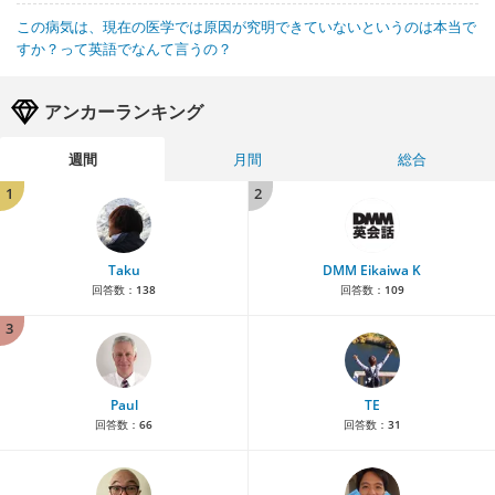
この病気は、現在の医学では原因が究明できていないというのは本当で
すか？って英語でなんて言うの？
アンカーランキング
週間
月間
総合
1
2
Taku
DMM Eikaiwa K
回答数：
138
回答数：
109
3
Paul
TE
回答数：
66
回答数：
31