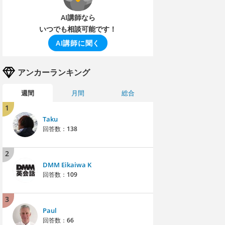
AI講師なら
いつでも相談可能です！
AI講師に聞く
アンカーランキング
週間
月間
総合
1
Taku
回答数：
138
2
DMM Eikaiwa K
回答数：
109
3
Paul
回答数：
66