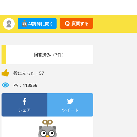
質問する
AI講師に聞く
回答済み
（3件）
役に立った：
57
PV：
113556
シェア
ツイート