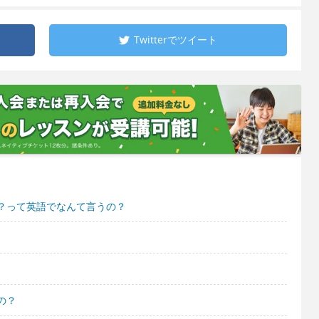
Twitterで
ツイート
？って英語でなんて言うの？
の？