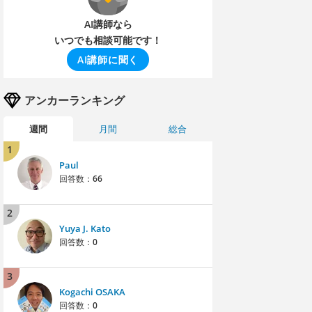
AI講師なら
いつでも相談可能です！
AI講師に聞く
アンカーランキング
週間
月間
総合
1
Paul
回答数：
66
2
Yuya J. Kato
回答数：
0
3
Kogachi OSAKA
回答数：
0