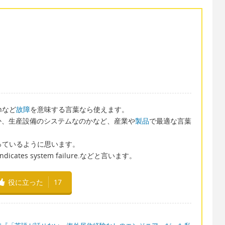
wnなど
故障
を意味する言葉なら使えます。
か、生産設備のシステムなのかなど、産業や
製品
で最適な言葉
よく使っているように思います。
or indicates system failure.などと言います。
役に立った
17