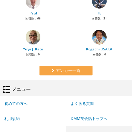
Paul
TE
回答数：
66
回答数：
31
Yuya J. Kato
Kogachi OSAKA
回答数：
0
回答数：
0
アンカー一覧
メニュー
初めての方へ
よくある質問
利用規約
DMM英会話トップへ