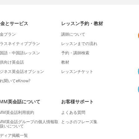
料金とサービス
レッスン予約・教材
金プラン
講師について
ラスネイティブプラン
レッスンまでの流れ
国語・中国語レッスン
予約・講師検索
供向け英会話
教材
ジネス英会話オプション
レッスンチケット
れ聞いてeKnow?
DMM英会話について
お客様サポート
MM英会話利用規約
よくある質問
MM英会話グループの個人情報取
とっさのフレーズ集
扱いについて
ディア掲載一覧