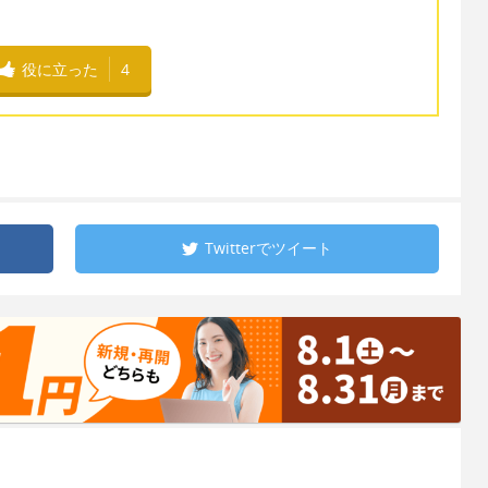
役に立った
4
Twitterで
ツイート