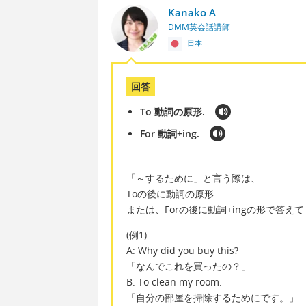
Kanako A
DMM英会話講師
日本
回答
To 動詞の原形.
For 動詞+ing.
「～するために」と言う際は、
Toの後に動詞の原形
または、Forの後に動詞+ingの形で答え
(例1)
A: Why did you buy this?
「なんでこれを買ったの？」
B: To clean my room.
「自分の部屋を掃除するためにです。」