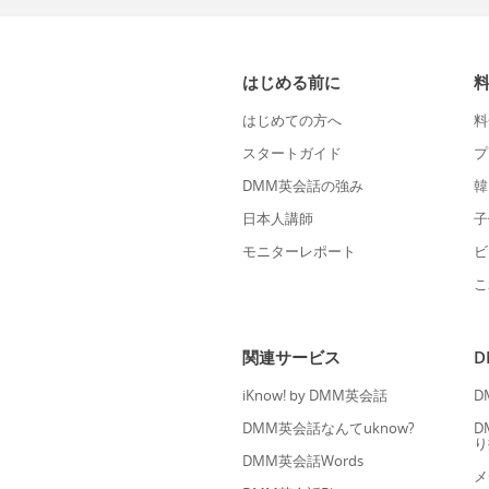
はじめる前に
はじめての方へ
料
スタートガイド
プ
DMM英会話の強み
韓
日本人講師
子
モニターレポート
ビ
こ
関連サービス
iKnow! by DMM英会話
D
DMM英会話なんてuknow?
D
り
DMM英会話Words
メ