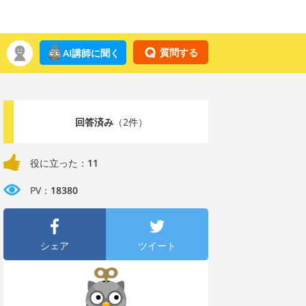
質問する
AI講師に聞く
回答済み
（2件）
役に立った：
11
PV：
18380
シェア
ツイート