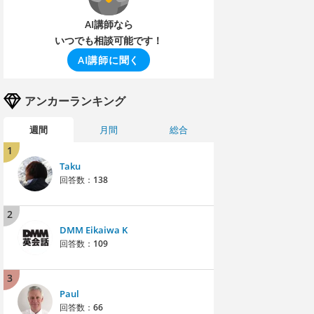
AI講師なら
いつでも相談可能です！
AI講師に聞く
アンカーランキング
週間
月間
総合
1
Taku
回答数：
138
2
DMM Eikaiwa K
回答数：
109
3
Paul
回答数：
66