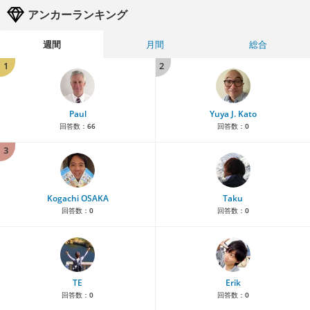
アンカーランキング
週間
月間
総合
1
2
Paul
Yuya J. Kato
回答数：
66
回答数：
0
3
Kogachi OSAKA
Taku
回答数：
0
回答数：
0
TE
Erik
回答数：
0
回答数：
0