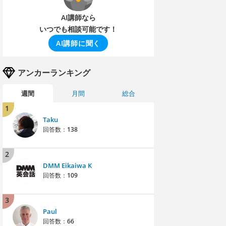
AI講師なら
いつでも相談可能です！
AI講師に聞く
アンカーランキング
週間
月間
総合
1
Taku
回答数：
138
2
DMM Eikaiwa K
回答数：
109
3
Paul
回答数：
66