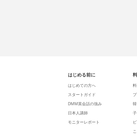
はじめる前に
はじめての方へ
料
スタートガイド
プ
DMM英会話の強み
韓
日本人講師
子
モニターレポート
ビ
こ