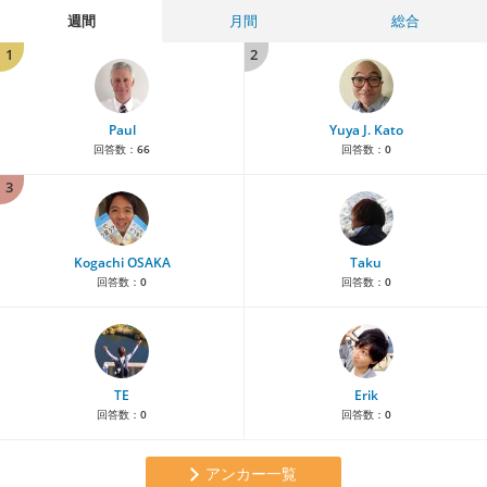
週間
月間
総合
1
2
Paul
Yuya J. Kato
回答数：
66
回答数：
0
3
Kogachi OSAKA
Taku
回答数：
0
回答数：
0
TE
Erik
回答数：
0
回答数：
0
アンカー一覧