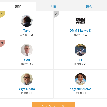
週間
月間
総合
1
2
Taku
DMM Eikaiwa K
回答数：
138
回答数：
109
3
Paul
TE
回答数：
66
回答数：
31
Yuya J. Kato
Kogachi OSAKA
回答数：
0
回答数：
0
アンカー一覧