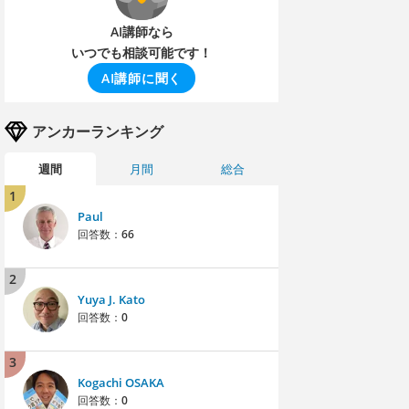
AI講師なら
いつでも相談可能です！
AI講師に聞く
アンカーランキング
週間
月間
総合
1
Paul
回答数：
66
2
Yuya J. Kato
回答数：
0
3
Kogachi OSAKA
回答数：
0