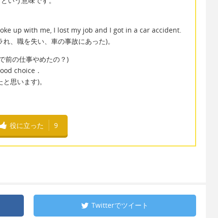
して、という意味です。
ke up with me, I lost my job and I got in a car accident.
ラれ、職を失い、車の事故にあった)。
ob? (なんで前の仕事やめたの？)
 good choice．
たと思います)。
役に立った
9
Twitterで
ツイート