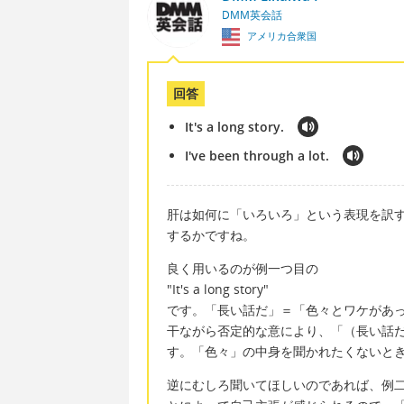
DMM英会話
アメリカ合衆国
回答
It's a long story.
I've been through a lot.
肝は如何に「いろいろ」という表現を訳
するかですね。
良く用いるのが例一つ目の
"It's a long story"
です。「長い話だ」＝「色々とワケがあっ
干ながら否定的な意により、「（長い話
す。「色々」の中身を聞かれたくないと
逆にむしろ聞いてほしいのであれば、例二