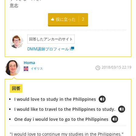
意志
役に立った
2
回答したアンカーのサイト
DMM講師プロフィール
Homa
2018/03/15 22:19
イギリス
回答
I would love to study in the Philippines
I would like to travel to the Philippines to study.
One day i would love to go to the Philippines
"I would love to continue my studies in the Philippines."