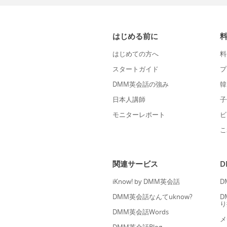
はじめる前に
はじめての方へ
料
スタートガイド
プ
DMM英会話の強み
韓
日本人講師
子
モニターレポート
ビ
こ
関連サービス
iKnow! by DMM英会話
D
DMM英会話なんてuknow?
D
り
DMM英会話Words
メ