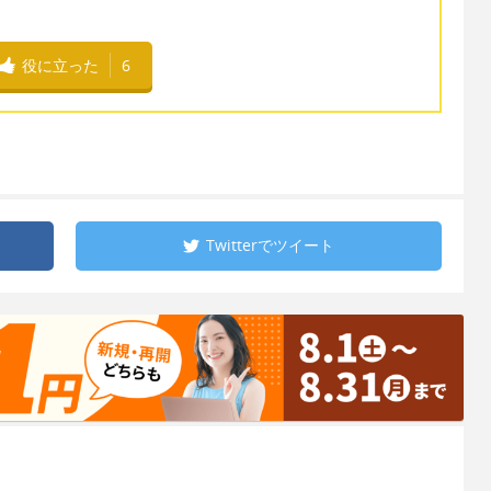
役に立った
6
Twitterで
ツイート