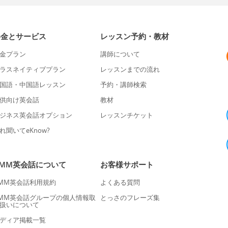
料金とサービス
レッスン予約・教材
金プラン
講師について
ラスネイティブプラン
レッスンまでの流れ
国語・中国語レッスン
予約・講師検索
供向け英会話
教材
ジネス英会話オプション
レッスンチケット
れ聞いてeKnow?
DMM英会話について
お客様サポート
MM英会話利用規約
よくある質問
MM英会話グループの個人情報取
とっさのフレーズ集
扱いについて
ディア掲載一覧