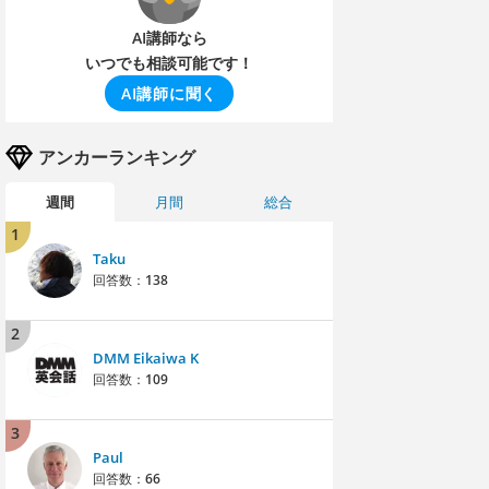
AI講師なら
いつでも相談可能です！
AI講師に聞く
アンカーランキング
週間
月間
総合
1
Taku
回答数：
138
2
DMM Eikaiwa K
回答数：
109
3
Paul
回答数：
66