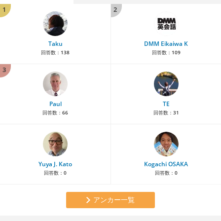
1
2
Taku
DMM Eikaiwa K
回答数：
138
回答数：
109
3
Paul
TE
回答数：
66
回答数：
31
Yuya J. Kato
Kogachi OSAKA
回答数：
0
回答数：
0
アンカー一覧