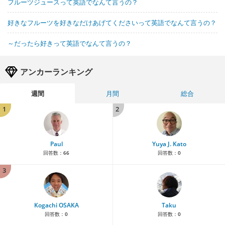
フルーツジュースって英語でなんて言うの？
好きなフルーツを好きなだけあげてくださいって英語でなんて言うの？
～だったら好きって英語でなんて言うの？
アンカーランキング
週間
月間
総合
1
2
Paul
Yuya J. Kato
回答数：
66
回答数：
0
3
Kogachi OSAKA
Taku
回答数：
0
回答数：
0