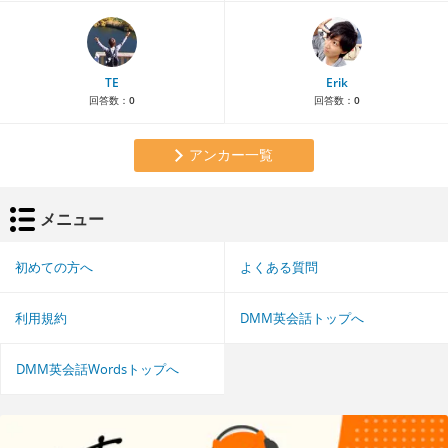
TE
Erik
回答数：
0
回答数：
0
アンカー一覧
メニュー
初めての方へ
よくある質問
利用規約
DMM英会話トップへ
DMM英会話Wordsトップへ