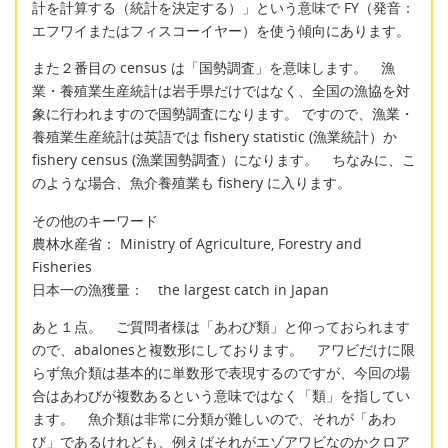
計を計算する（統計を決定する）」という意味で FY（発音：
エフワイまたはフィスコーイヤー）を使う傾向にあります。
また２番目の census は「国勢調査」を意味します。 漁
業・養殖業生産統計は岩手県だけではなく、全国の漁協を対
象に行われますので国勢調査になります。 ですので、漁業・
養殖業生産統計は英語では fishery statistic (漁業統計）か
fishery census (漁業国勢調査）になります。 ちなみに、こ
のような場合、魚介養殖業も fishery に入ります。
その他のキーワード
農林水産省： Ministry of Agriculture, Forestry and
Fisheries
日本一の漁獲量： the largest catch in Japan
あと１点。 ご質問者様は「あわび類」と仰っておられます
ので、abalonesと複数形にしております。 アワビだけに限
らず魚介類は基本的に単数形で表現するのですが、今回の場
合はあわびが複数あるという意味ではなく「類」を指してい
ます。 魚介類は非常に分類が難しいので、それが「あわ
び」であるけれども、例えばそれがエゾアワビなのかクロア