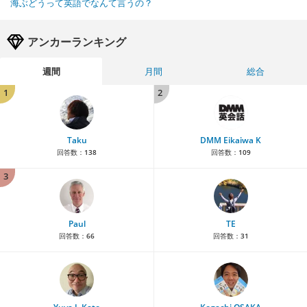
海ぶどうって英語でなんて言うの？
アンカーランキング
週間
月間
総合
1
2
Taku
DMM Eikaiwa K
回答数：
138
回答数：
109
3
Paul
TE
回答数：
66
回答数：
31