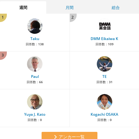
週間
月間
総合
1
2
Taku
DMM Eikaiwa K
回答数：
138
回答数：
109
3
Paul
TE
回答数：
66
回答数：
31
Yuya J. Kato
Kogachi OSAKA
回答数：
0
回答数：
0
アンカー一覧