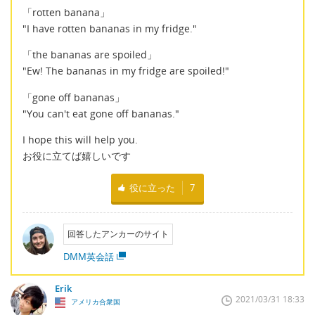
「rotten banana」
"I have rotten bananas in my fridge."
「the bananas are spoiled」
"Ew! The bananas in my fridge are spoiled!"
「gone off bananas」
"You can't eat gone off bananas."
I hope this will help you.
お役に立てば嬉しいです
役に立った
7
回答したアンカーのサイト
DMM英会話
Erik
2021/03/31 18:33
アメリカ合衆国