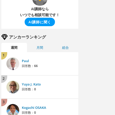
AI講師なら
いつでも相談可能です！
AI講師に聞く
アンカーランキング
週間
月間
総合
1
Paul
回答数：
66
2
Yuya J. Kato
回答数：
0
3
Kogachi OSAKA
回答数：
0