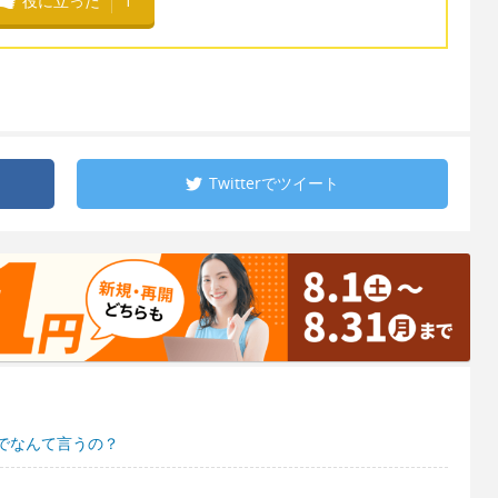
役に立った
1
Twitterで
ツイート
でなんて言うの？