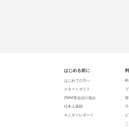
はじめる前に
はじめての方へ
料
スタートガイド
プ
DMM英会話の強み
韓
日本人講師
子
モニターレポート
ビ
こ