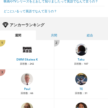
映画やTVシリーズをとおして知りましたって英語でなんて言うの？
どこにいるって英語でなんて言うの？
アンカーランキング
週間
月間
総合
1
2
DMM Eikaiwa K
Taku
回答数：
242
回答数：
187
3
Paul
TE
回答数：
66
回答数：
31