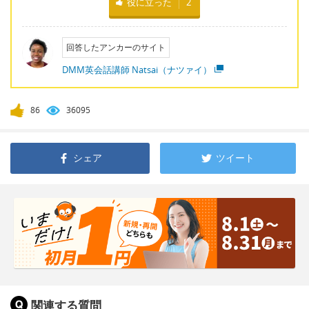
役に立った
2
回答したアンカーのサイト
DMM英会話講師 Natsai（ナツァイ）
86
36095
シェア
ツイート
関連する質問