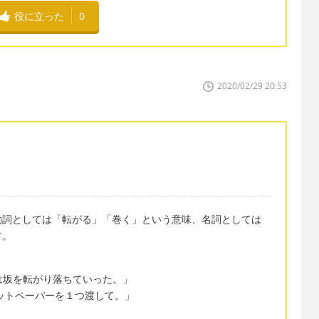
役に立った
0
2020/02/29 20:53
ます。動詞としては「転がる」「巻く」という意味、名詞としては
す。
l. 「ボールは坂を転がり落ちていった。」
r. 「トイレットペーパーを１つ渡して。」