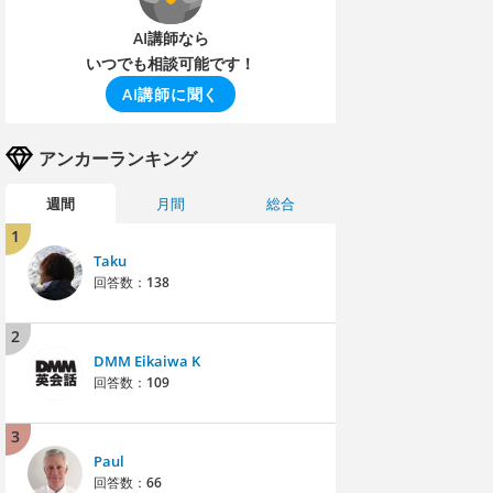
AI講師なら
いつでも相談可能です！
AI講師に聞く
アンカーランキング
週間
月間
総合
1
Taku
回答数：
138
2
DMM Eikaiwa K
回答数：
109
3
Paul
回答数：
66