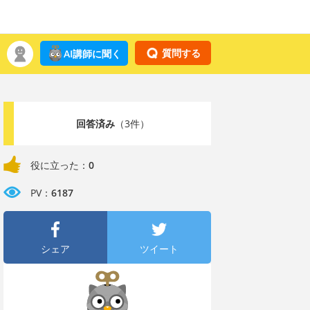
質問する
AI講師に聞く
回答済み
（3件）
役に立った：
0
PV：
6187
シェア
ツイート