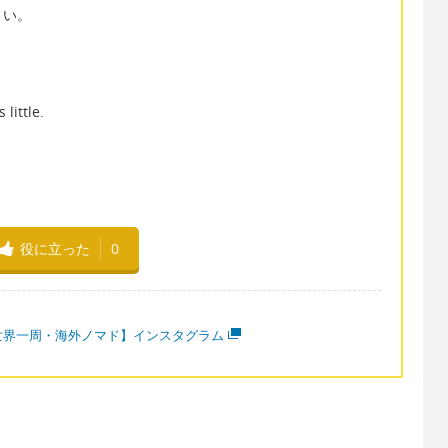
さい。
little.
。
役に立った
0
世界一周・海外ノマド】インスタグラム