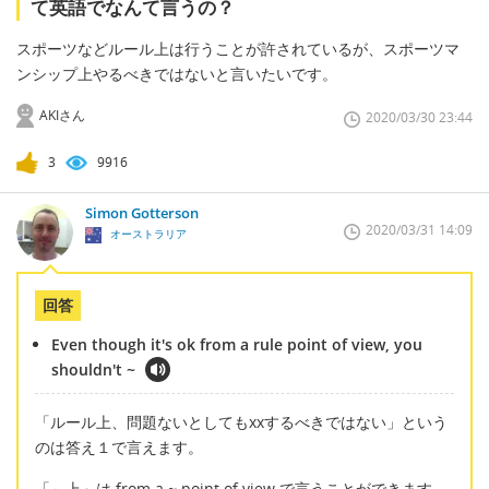
て英語でなんて言うの？
スポーツなどルール上は行うことが許されているが、スポーツマ
ンシップ上やるべきではないと言いたいです。
AKIさん
2020/03/30 23:44
3
9916
Simon Gotterson
2020/03/31 14:09
オーストラリア
回答
Even though it's ok from a rule point of view, you
shouldn't ~
「ルール上、問題ないとしてもxxするべきではない」という
のは答え１で言えます。
「～上」は from a ~ point of view で言うことができます。