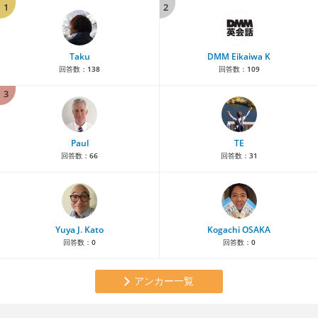
1
2
Taku
DMM Eikaiwa K
回答数：
138
回答数：
109
3
Paul
TE
回答数：
66
回答数：
31
Yuya J. Kato
Kogachi OSAKA
回答数：
0
回答数：
0
アンカー一覧