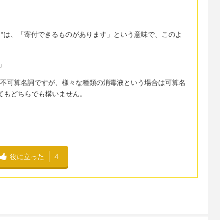
for donation"は、「寄付できるものがあります」という意味で、このよ
の」
」は、通常不可算名詞ですが、様々な種類の消毒液という場合は可算名
くてもどちらでも構いません。
役に立った
4