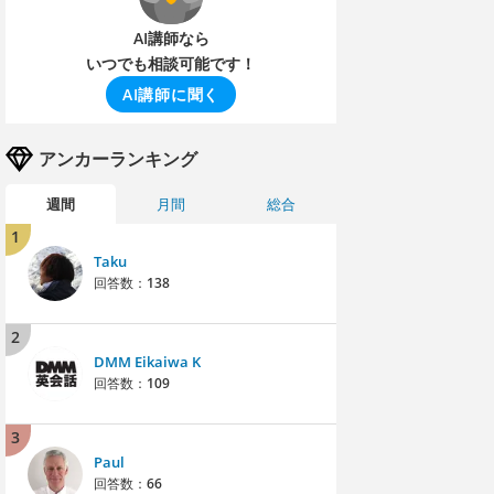
AI講師なら
いつでも相談可能です！
AI講師に聞く
アンカーランキング
週間
月間
総合
1
Taku
回答数：
138
2
DMM Eikaiwa K
回答数：
109
3
Paul
回答数：
66