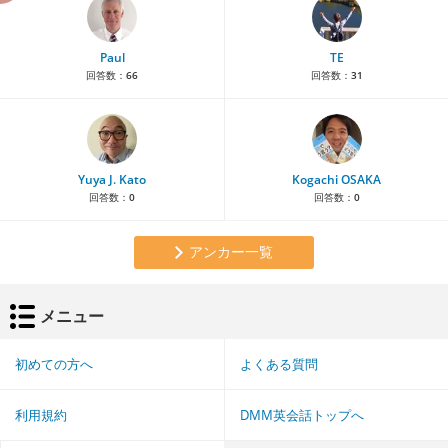
Paul
TE
回答数：
66
回答数：
31
Yuya J. Kato
Kogachi OSAKA
回答数：
0
回答数：
0
アンカー一覧
メニュー
初めての方へ
よくある質問
利用規約
DMM英会話トップへ