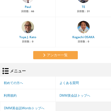
Paul
TE
回答数：
66
回答数：
31
Yuya J. Kato
Kogachi OSAKA
回答数：
0
回答数：
0
アンカー一覧
メニュー
初めての方へ
よくある質問
利用規約
DMM英会話トップへ
DMM英会話Wordsトップへ