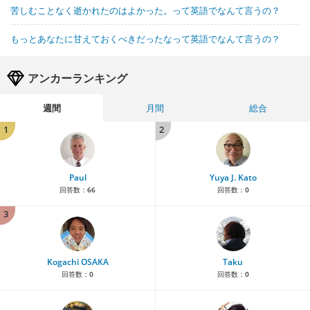
苦しむことなく逝かれたのはよかった。って英語でなんて言うの？
もっとあなたに甘えておくべきだったなって英語でなんて言うの？
アンカーランキング
週間
月間
総合
1
2
Paul
Yuya J. Kato
回答数：
66
回答数：
0
3
Kogachi OSAKA
Taku
回答数：
0
回答数：
0