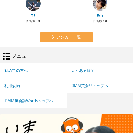
TE
Erik
回答数：
0
回答数：
0
アンカー一覧
メニュー
初めての方へ
よくある質問
利用規約
DMM英会話トップへ
DMM英会話Wordsトップへ