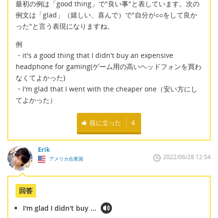
最初の例は「good thing」で"良い事"と表しています。次の
例文は「glad」（嬉しい、喜んで）で"自分が○○をして良か
った"と言う表現になりますね。
例
・it's a good thing that I didn't buy an expensive
headphone for gaming(ゲーム用の高いヘッドフォンを買わ
なくてよかった)
・I'm glad that I went with the cheaper one（安い方にし
てよかった）
役に立った
4
Erik
2022/06/28 12:54
アメリカ合衆国
回答
I'm glad I didn't buy ...