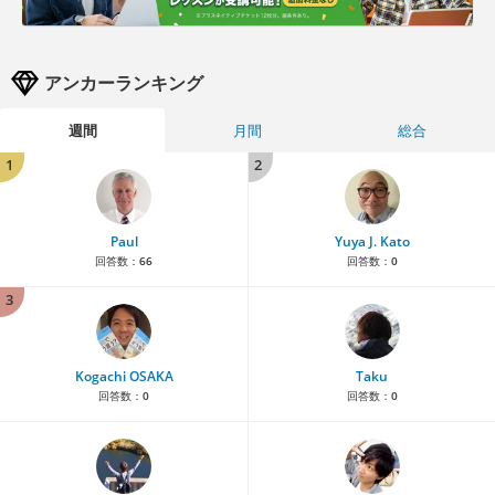
アンカーランキング
週間
月間
総合
1
2
Paul
Yuya J. Kato
回答数：
66
回答数：
0
3
Kogachi OSAKA
Taku
回答数：
0
回答数：
0