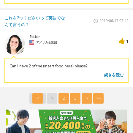
これを2つくださいって英語でな
2019/06/17 07:42
んて言うの？
Estter
1
アメリカ合衆国
Can I have 2 of the (insert food here) please?
続きを読む
<
1
2
3
>
>>