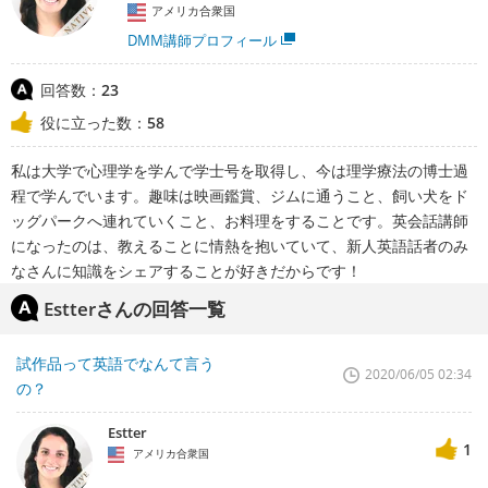
アメリカ合衆国
DMM講師プロフィール
回答数：
23
役に立った数：
58
私は大学で心理学を学んで学士号を取得し、今は理学療法の博士過
程で学んでいます。趣味は映画鑑賞、ジムに通うこと、飼い犬をド
ッグパークへ連れていくこと、お料理をすることです。英会話講師
になったのは、教えることに情熱を抱いていて、新人英語話者のみ
なさんに知識をシェアすることが好きだからです！
Estterさんの回答一覧
試作品って英語でなんて言う
2020/06/05 02:34
の？
Estter
1
アメリカ合衆国