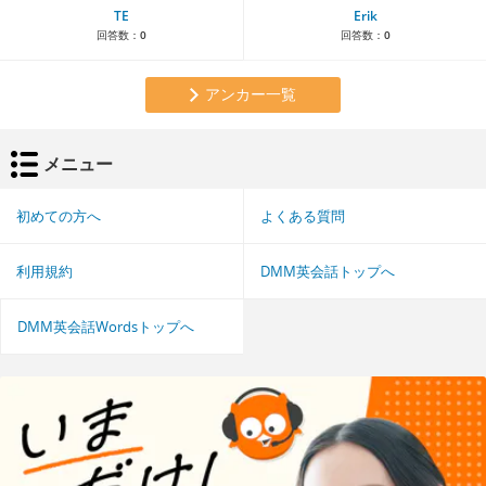
TE
Erik
回答数：
0
回答数：
0
アンカー一覧
メニュー
初めての方へ
よくある質問
利用規約
DMM英会話トップへ
DMM英会話Wordsトップへ