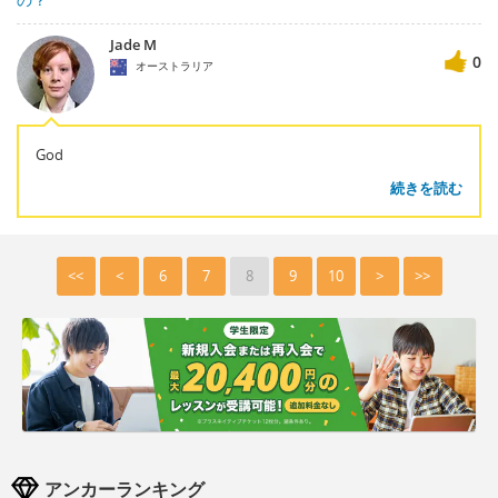
Jade M
0
オーストラリア
God
続きを読む
<<
<
6
7
8
9
10
>
>>
アンカーランキング