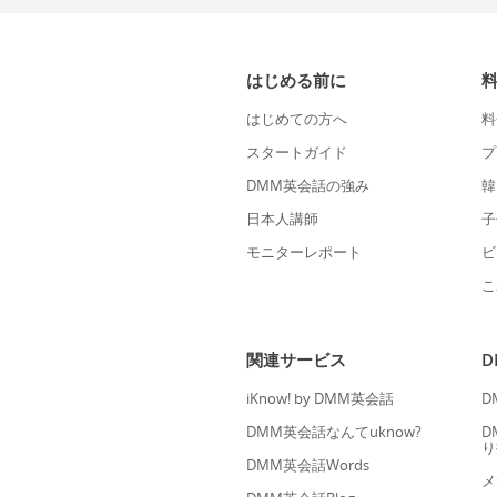
はじめる前に
はじめての方へ
料
スタートガイド
プ
DMM英会話の強み
韓
日本人講師
子
モニターレポート
ビ
こ
関連サービス
iKnow! by DMM英会話
D
DMM英会話なんてuknow?
D
り
DMM英会話Words
メ