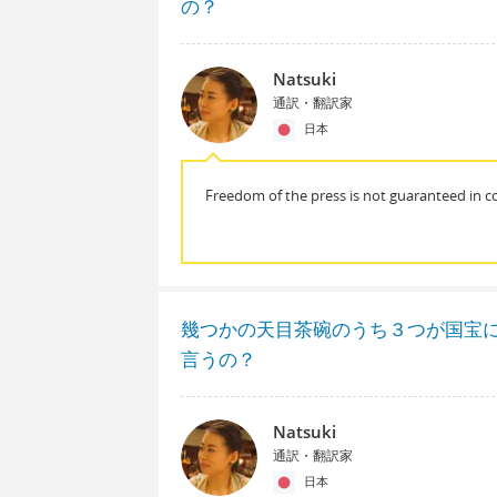
の？
Natsuki
通訳・翻訳家
日本
Freedom of the press is not guaranteed in 
幾つかの天目茶碗のうち３つが国宝
言うの？
Natsuki
通訳・翻訳家
日本