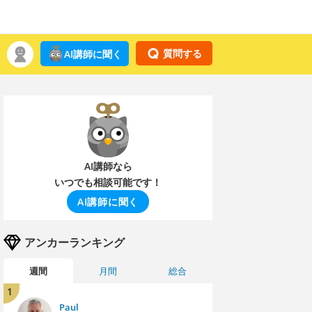
質問する
AI講師に聞く
AI講師なら
いつでも相談可能です！
AI講師に聞く
アンカーランキング
週間
月間
総合
1
Paul