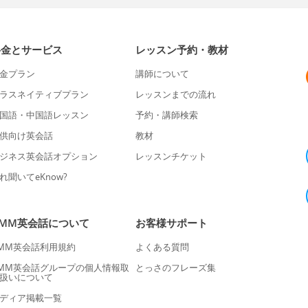
料金とサービス
レッスン予約・教材
金プラン
講師について
ラスネイティブプラン
レッスンまでの流れ
国語・中国語レッスン
予約・講師検索
供向け英会話
教材
ジネス英会話オプション
レッスンチケット
れ聞いてeKnow?
DMM英会話について
お客様サポート
MM英会話利用規約
よくある質問
MM英会話グループの個人情報取
とっさのフレーズ集
扱いについて
ディア掲載一覧