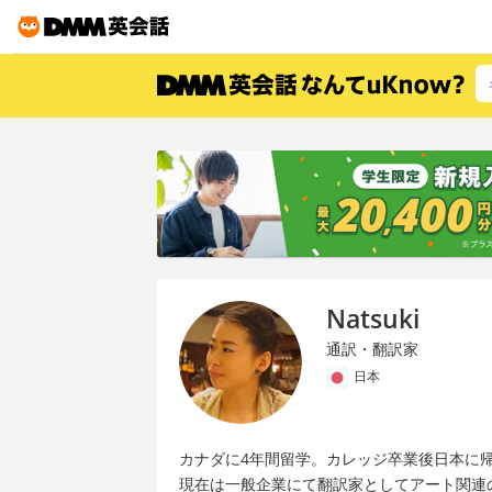
Natsuki
通訳・翻訳家
日本
カナダに4年間留学。カレッジ卒業後日本に
現在は一般企業にて翻訳家としてアート関連