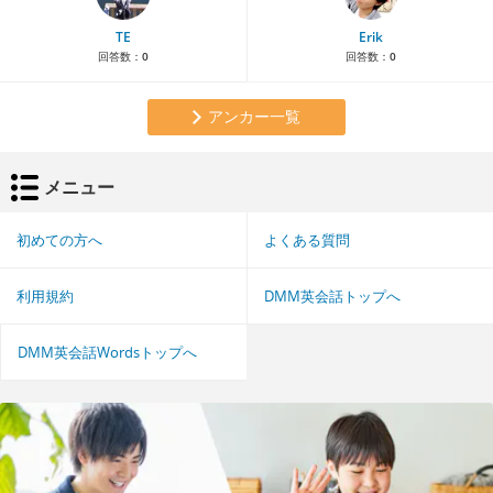
TE
Erik
回答数：
0
回答数：
0
アンカー一覧
メニュー
初めての方へ
よくある質問
利用規約
DMM英会話トップへ
DMM英会話Wordsトップへ