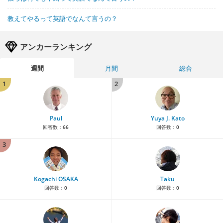
教えてやるって英語でなんて言うの？
アンカーランキング
週間
月間
総合
1
2
Paul
Yuya J. Kato
回答数：
66
回答数：
0
3
Kogachi OSAKA
Taku
回答数：
0
回答数：
0