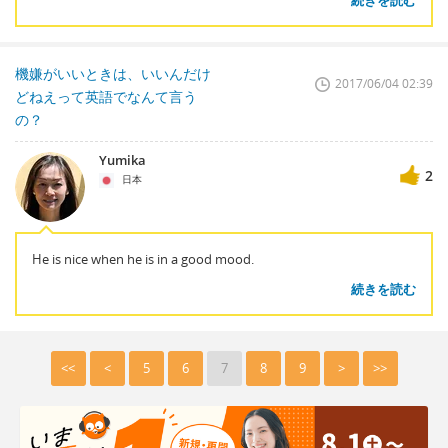
機嫌がいいときは、いいんだけ
2017/06/04 02:39
どねえって英語でなんて言う
の？
Yumika
2
日本
He is nice when he is in a good mood.
続きを読む
<<
<
5
6
7
8
9
>
>>