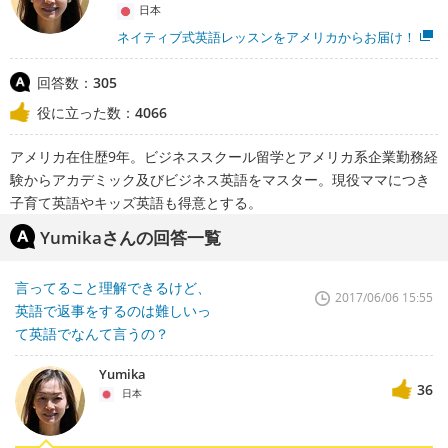
日本
ネイティブ式英語レッスンをアメリカからお届け！
回答数：
305
役に立った数：
4066
アメリカ在住歴9年。ビジネススクール留学とアメリカ系企業勤務経
験からアカデミック及びビジネス英語をマスター。現役ママにつき
子育て英語やキッズ英語も得意とする。
Yumikaさんの回答一覧
言ってること理解できるけど、
2017/06/06 15:55
英語で返事をするのは難しいっ
て英語でなんて言うの？
Yumika
36
日本