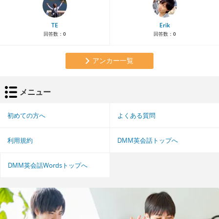
TE
Erik
回答数：
0
回答数：
0
アンカー一覧
メニュー
初めての方へ
よくある質問
利用規約
DMM英会話トップへ
DMM英会話Wordsトップへ