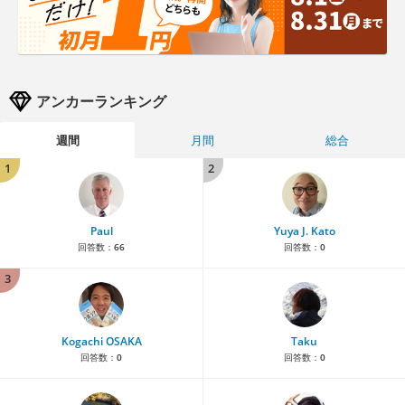
アンカーランキング
週間
月間
総合
1
2
Paul
Yuya J. Kato
回答数：
66
回答数：
0
3
Kogachi OSAKA
Taku
回答数：
0
回答数：
0