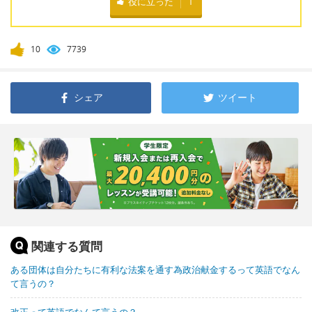
役に立った
1
10
7739
シェア
ツイート
関連する質問
ある団体は自分たちに有利な法案を通す為政治献金するって英語でなん
て言うの？
改正って英語でなんて言うの？