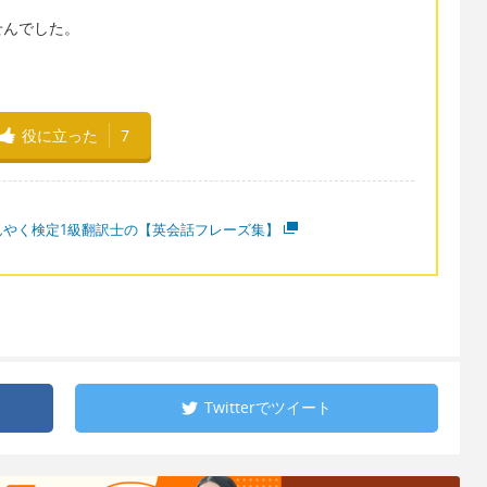
せんでした。
役に立った
7
んやく検定1級翻訳士の【英会話フレーズ集】
Twitterで
ツイート