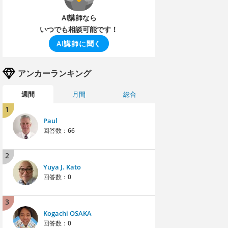
AI講師なら
いつでも相談可能です！
AI講師に聞く
アンカーランキング
週間
月間
総合
1
Paul
回答数：
66
2
Yuya J. Kato
回答数：
0
3
Kogachi OSAKA
回答数：
0